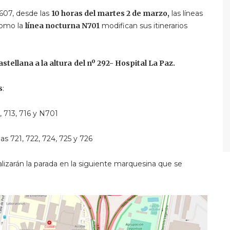
-607, desde las
10 horas del martes 2 de marzo,
las líneas
como la
línea nocturna N701
modifican sus itinerarios
stellana a la altura
del nº 292- Hospital La Paz.
s
:
2, 713, 716 y N701
neas 721, 722, 724, 725 y 726
alizarán la parada en la siguiente marquesina que se