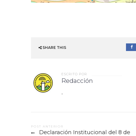
SHARE THIS
ESCRITO POR
Redacción
-
Post
POST ANTERIOR
Declaración Institucional del 8 de