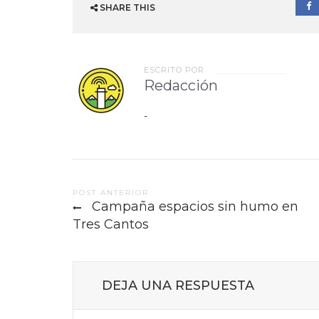
SHARE THIS
ESCRITO POR
Redacción
-
Post
POST ANTERIOR
Campaña espacios sin humo en
navigation
Tres Cantos
DEJA UNA RESPUESTA