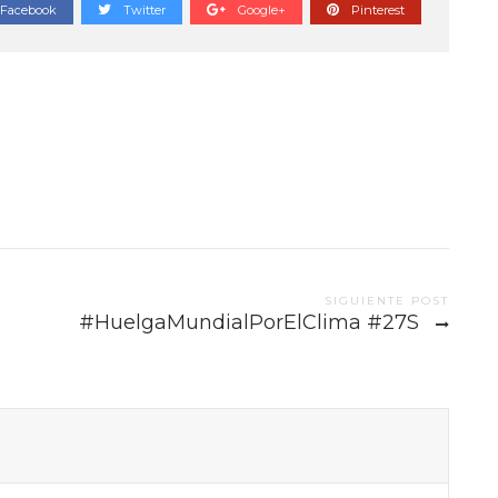
Facebook
Twitter
Google+
Pinterest
SIGUIENTE POST
#HuelgaMundialPorElClima #27S