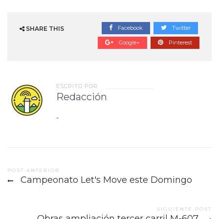
Facebook
Twitter
SHARE THIS
Google+
Pinterest
ESCRITO POR
Redacción
-
Post
POST ANTERIOR
Campeonato Let's Move este Domingo
navigation
SIGUIENTE POST
Obras ampliación tercer carril M-607