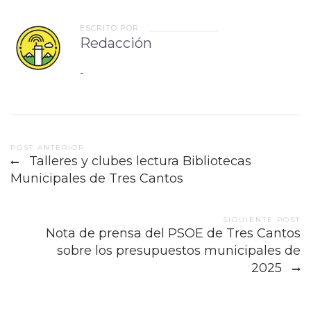
ESCRITO POR
Redacción
-
Post
POST ANTERIOR
Talleres y clubes lectura Bibliotecas
navigation
Municipales de Tres Cantos
SIGUIENTE POST
Nota de prensa del PSOE de Tres Cantos
sobre los presupuestos municipales de
2025