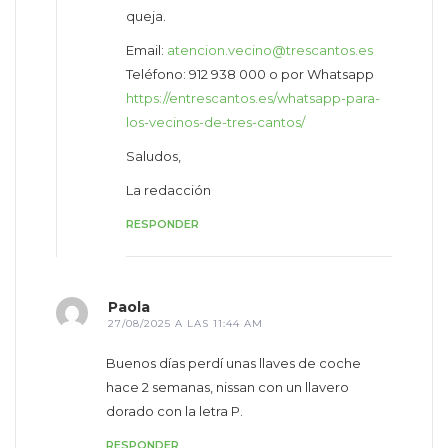
queja.
Email:
atencion.vecino@trescantos.es
Teléfono: 912 938 000 o por Whatsapp
https://entrescantos.es/whatsapp-para-
los-vecinos-de-tres-cantos/
Saludos,
La redacción
RESPONDER
Paola
27/08/2025 A LAS 11:44 AM
Buenos días perdí unas llaves de coche
hace 2 semanas, nissan con un llavero
dorado con la letra P.
RESPONDER