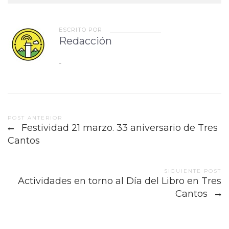
ESCRITO POR
Redacción
-
Post
POST ANTERIOR
Festividad 21 marzo. 33 aniversario de Tres
navigation
Cantos
SIGUIENTE POST
Actividades en torno al Día del Libro en Tres
Cantos