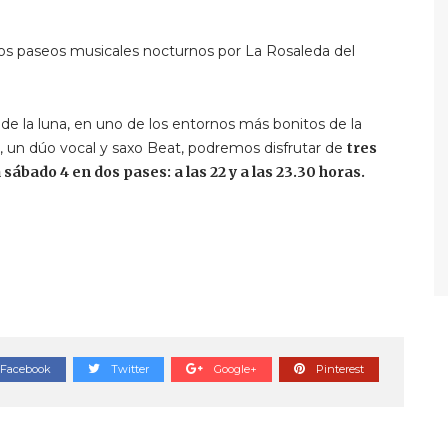
 los paseos musicales nocturnos por La Rosaleda del
e la luna, en uno de los entornos más bonitos de la
a, un dúo vocal y saxo Beat, podremos disfrutar de
tres
ábado 4 en dos pases: a las 22 y a las 23.30 horas.
Facebook
Twitter
Google+
Pinterest