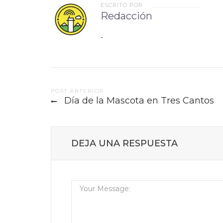
ESCRITO POR
Redacción
-
Post
POST ANTERIOR
Día de la Mascota en Tres Cantos
navigation
DEJA UNA RESPUESTA