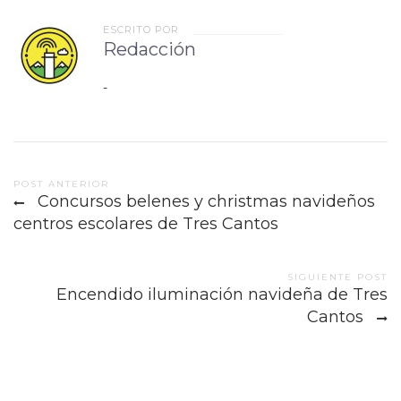
ESCRITO POR
Redacción
-
Post
POST ANTERIOR
Concursos belenes y christmas navideños
navigation
centros escolares de Tres Cantos
SIGUIENTE POST
Encendido iluminación navideña de Tres
Cantos