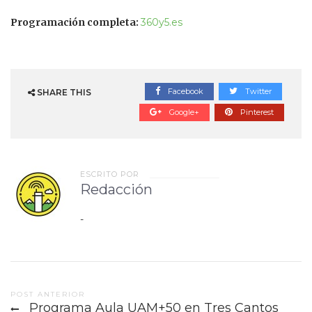
Programación completa:
360y5.es
Facebook
Twitter
SHARE THIS
Google+
Pinterest
ESCRITO POR
Redacción
-
Post
POST ANTERIOR
Programa Aula UAM+50 en Tres Cantos