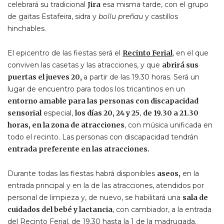
celebrará su tradicional
Jira
esa misma tarde, con el grupo
de gaitas Estafeira, sidra y
bollu preñau
y castillos
hinchables.
El epicentro de las fiestas será el
Recinto Ferial
,
en el que
conviven las casetas y las atracciones, y que
abrirá sus
puertas el jueves 20,
a partir de las 19.30 horas. Será un
lugar de encuentro para todos los tricantinos en un
entorno amable para las personas con discapacidad
sensorial
especial,
los días 20, 24 y 25
,
de 19.30 a 21.30
horas, en la zona de atracciones
, con música unificada en
todo el recinto. Las personas con discapacidad tendrán
entrada preferente en las atracciones.
Durante todas las fiestas habrá disponibles
aseos,
en la
entrada principal y en la de las atracciones, atendidos por
personal de limpieza y, de nuevo, se habilitará una
sala de
cuidados del bebé y lactancia
, con cambiador, a la entrada
del Recinto Ferial, de 19.30 hasta la 1 de la madrugada.