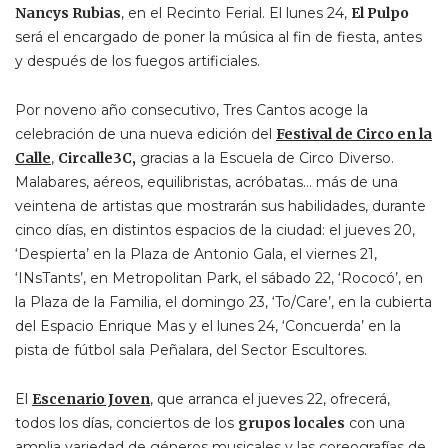
Nancys Rubias
, en el Recinto Ferial. El lunes 24,
El Pulpo
será el encargado de poner la música al fin de fiesta, antes
y después de los fuegos artificiales.
Por noveno año consecutivo, Tres Cantos acoge la
celebración de una nueva edición del
Festival de Circo en la
Calle
,
Circalle3C,
gracias a la Escuela de Circo Diverso.
Malabares, aéreos, equilibristas, acróbatas… más de una
veintena de artistas que mostrarán sus habilidades, durante
cinco días, en distintos espacios de la ciudad: el jueves 20,
‘Despierta’ en la Plaza de Antonio Gala, el viernes 21,
‘INsTants’, en Metropolitan Park, el sábado 22, ‘Rococó’, en
la Plaza de la Familia, el domingo 23, ‘To/Care’, en la cubierta
del Espacio Enrique Mas y el lunes 24, ‘Concuerda’ en la
pista de fútbol sala Peñalara, del Sector Escultores.
El
Escenario Joven
, que arranca el jueves 22, ofrecerá,
todos los días, conciertos de los
grupos locales
con una
amplia variedad de géneros musicales y las coreografías de