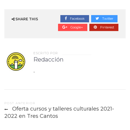
Facebook
Twitter
SHARE THIS
Google+
Pinterest
ESCRITO POR
Redacción
-
Post
POST ANTERIOR
Oferta cursos y talleres culturales 2021-
navigation
2022 en Tres Cantos