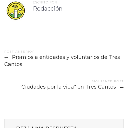
ESCRITO POR
Redacción
-
Post
POST ANTERIOR
Premios a entidades y voluntarios de Tres
navigation
Cantos
SIGUIENTE POST
"Ciudades por la vida" en Tres Cantos