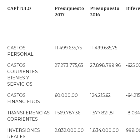
CAPÍTULO
Presupuesto
Presupuesto
Difer
2017
2016
GASTOS
11.499.635,75
11.499.635,75
PERSONAL
GASTOS
27.273.775,63
27.898.799,96
-625.0
CORRIENTES
BIENES Y
SERVICIOS
GASTOS
60.000,00
124.215,62
-64.21
FINANCIEROS
TRANSFERENCIAS
1.569.787,36
1.577.821,81
-8.034
CORRIENTES
INVERSIONES
2.832.000,00
1.834.000,00
998.0
REALES