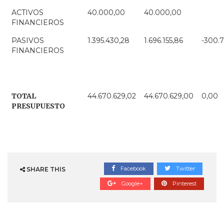
ACTIVOS
40.000,00
40.000,00
FINANCIEROS
PASIVOS
1.395.430,28
1.696.155,86
-300.7
FINANCIEROS
TOTAL
44.670.629,02
44.670.629,00
0,00
PRESUPUESTO
Facebook
Twitter
SHARE THIS
Google+
Pinterest