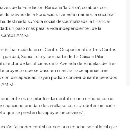
ravés de la Fundación Bancaria ‘la Caixa’, colabora con
s donativos de la Fundación. De esta manera, la sucursal
a destinado su ‘obra social descentralizada’ a financiar
ad: un paso más para la vida independiente’, de la
 Cantos AMI-3.
rtín, ha recibido en el Centro Ocupacional de Tres Cantos
 Igualdad, Sonia Lolo y, por parte de La Caixa a Pilar
l director de las oficinas de la Avenida de Viñuelas de Tres
este proyecto que se puso en marcha hace apenas tres
con discapacidad hayan podido convivir durante periodos
 AMI-3 .
ependiente es un pilar fundamental en una entidad como
n discapacidad puedan desarrollarse con autodeterminación
ello que se presten los apoyos necesarios”.
cción “al poder contribuir con una entidad social local que