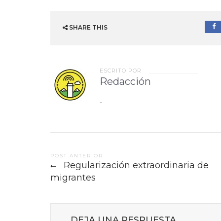
SHARE THIS
ESCRITO POR
Redacción
-
Post
POST ANTERIOR
Regularización extraordinaria de
navigation
migrantes
DEJA UNA RESPUESTA