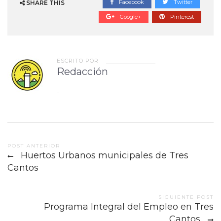
Facebook
Twitter
SHARE THIS
Google+
Pinterest
ESCRITO POR
Redacción
-
Post
POST ANTERIOR
Huertos Urbanos municipales de Tres
navigation
Cantos
SIGUIENTE POST
Programa Integral del Empleo en Tres
Cantos