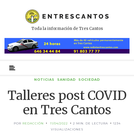
Toda la información de Tres Cantos
Menú
primario
NOTICIAS
SANIDAD
SOCIEDAD
Talleres post COVID
en Tres Cantos
POR
REDACCIÓN
11/04/2022
2 MIN. DE LECTURA
1234
VISUALIZACIONES