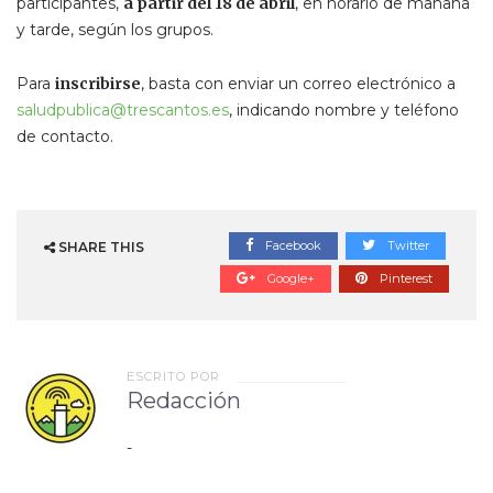
participantes,
a partir del 18 de abril
, en horario de mañana
y tarde, según los grupos.
Para
inscribirse
, basta con enviar un correo electrónico a
saludpublica@trescantos.es
, indicando nombre y teléfono
de contacto.
Facebook
Twitter
SHARE THIS
Google+
Pinterest
ESCRITO POR
Redacción
-