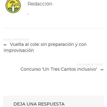
Redacción
-
Post
POST ANTERIOR
Vuelta al cole: sin preparación y con
navigation
improvisación
SIGUIENTE POST
Concurso 'Un Tres Cantos inclusivo'
DEJA UNA RESPUESTA