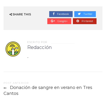
Facebook
Twitter
SHARE THIS
Google+
Pinterest
ESCRITO POR
Redacción
-
Post
POST ANTERIOR
Donación de sangre en verano en Tres
navigation
Cantos