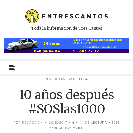
Toda la información de Tres Cantos
Menú
primario
NOTICIAS
POLÍTICA
10 años después
#SOSlas1000
POR
REDACCIÓN
20/12/2017
4 MIN. DE LECTURA
5052
VISUALIZACIONES