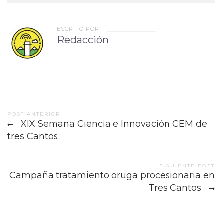
ESCRITO POR
Redacción
-
Post
POST ANTERIOR
XIX Semana Ciencia e Innovación CEM de
navigation
tres Cantos
SIGUIENTE POST
Campaña tratamiento oruga procesionaria en
Tres Cantos