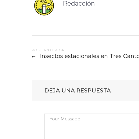
Redacción
-
Post
POST ANTERIOR
Insectos estacionales en Tres Cant
navigation
DEJA UNA RESPUESTA