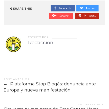
Facebook
Twitter
SHARE THIS
Google+
Pinterest
ESCRITO POR
Redacción
-
Post
POST ANTERIOR
Plataforma Stop Biogás: denuncia ante
navigation
Europa y nueva manifestación
SIGUIENTE POST