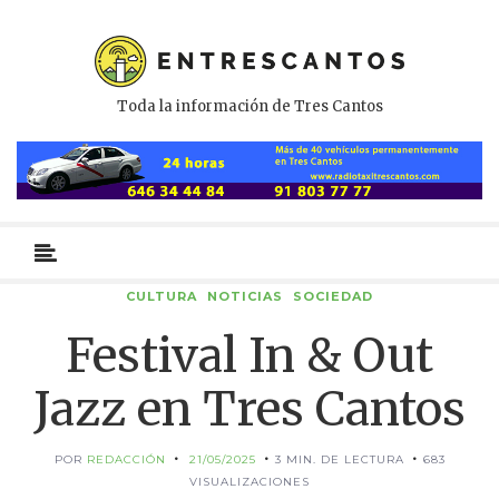
Toda la información de Tres Cantos
Menú
primario
CULTURA
NOTICIAS
SOCIEDAD
Festival In & Out
Jazz en Tres Cantos
POR
REDACCIÓN
21/05/2025
3 MIN. DE LECTURA
683
VISUALIZACIONES