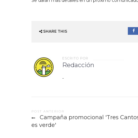
Se darán más detalles en un próximo comunicado
SHARE THIS
ESCRITO POR
Redacción
-
Post
POST ANTERIOR
Campaña promocional 'Tres Canto
navigation
es verde'