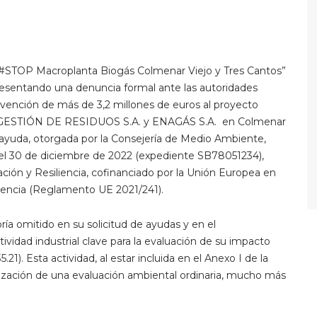
“#STOP Macroplanta Biogás Colmenar Viejo y Tres Cantos”
resentando una denuncia formal ante las autoridades
vención de más de 3,2 millones de euros al proyecto
 GESTIÓN DE RESIDUOS S.A. y ENAGÁS S.A. en Colmenar
La ayuda, otorgada por la Consejería de Medio Ambiente,
 el 30 de diciembre de 2022 (expediente SB78051234),
ción y Resiliencia, cofinanciado por la Unión Europea en
iencia (Reglamento UE 2021/241).
ría omitido en su solicitud de ayudas y en el
vidad industrial clave para la evaluación de su impacto
1). Esta actividad, al estar incluida en el Anexo I de la
alización de una evaluación ambiental ordinaria, mucho más