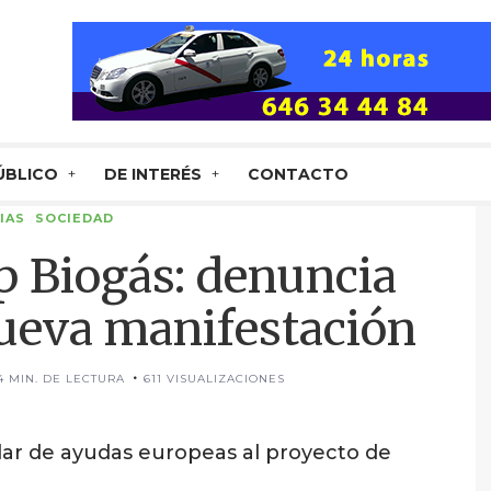
ÚBLICO
DE INTERÉS
CONTACTO
IAS
SOCIEDAD
p Biogás: denuncia
ueva manifestación
4 MIN. DE LECTURA
611 VISUALIZACIONES
lar de ayudas europeas al proyecto de