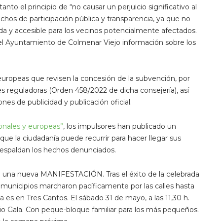
tanto el principio de “no causar un perjuicio significativo al
os de participación pública y transparencia, ya que no
ada y accesible para los vecinos potencialmente afectados.
 el Ayuntamiento de Colmenar Viejo información sobre los
europeas que revisen la concesión de la subvención, por
ses reguladoras (Orden 458/2022 de dicha consejería), así
nes de publicidad y publicación oficial.
onales y europeas”
, los impulsores han publicado un
que la ciudadanía puede recurrir para hacer llegar sus
 respaldan los hechos denunciados.
 una nueva MANIFESTACIÓN. Tras el éxito de la celebrada
 municipios marcharon pacíficamente por las calles hasta
a es en Tres Cantos. El sábado 31 de mayo, a las 11,30 h.
io Gala. Con peque-bloque familiar para los más pequeños.