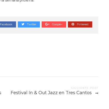
 la semana próxima.
Facebook
Twitter
Google+
Pinterest
SIGUIENTE POST
s
Festival In & Out Jazz en Tres Cantos