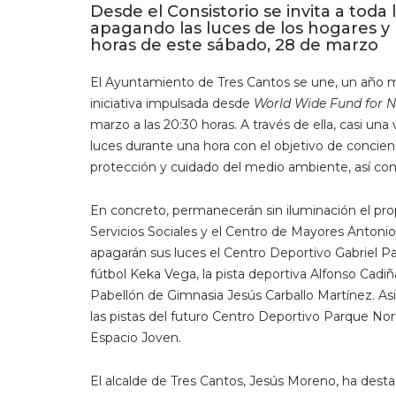
Desde el Consistorio se invita a toda 
apagando las luces de los hogares y l
horas de este sábado, 28 de marzo
El Ayuntamiento de Tres Cantos se une, un año má
iniciativa impulsada desde
World Wide Fund for N
marzo a las 20:30 horas. A través de ella, casi una
luces durante una hora con el objetivo de concienc
protección y cuidado del medio ambiente, así co
En concreto, permanecerán sin iluminación el propi
Servicios Sociales y el Centro de Mayores Antonio
apagarán sus luces el Centro Deportivo Gabriel P
fútbol Keka Vega, la pista deportiva Alfonso Cadiñ
Pabellón de Gimnasia Jesús Carballo Martínez. A
las pistas del futuro Centro Deportivo Parque Nort
Espacio Joven.
El alcalde de Tres Cantos, Jesús Moreno, ha dest