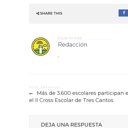
SHARE THIS
ESCRITO POR
Redacción
-
Post
POST ANTERIOR
Más de 3.600 escolares participan 
navigation
el II Cross Escolar de Tres Cantos
DEJA UNA RESPUESTA