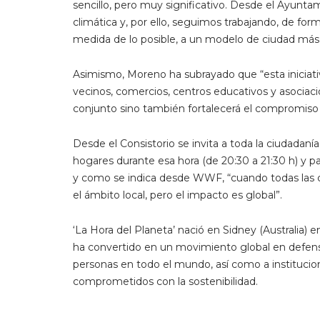
sencillo, pero muy significativo. Desde el Ayun
climática y, por ello, seguimos trabajando, de for
medida de lo posible, a un modelo de ciudad más 
Asimismo, Moreno ha subrayado que “esta iniciati
vecinos, comercios, centros educativos y asociac
conjunto sino también fortalecerá el compromiso c
Desde el Consistorio se invita a toda la ciudadanía
hogares durante esa hora (de 20:30 a 21:30 h) y p
y como se indica desde WWF, “cuando todas las 
el ámbito local, pero el impacto es global”.
‘La Hora del Planeta’ nació en Sidney (Australia) 
ha convertido en un movimiento global en defens
personas en todo el mundo, así como a institucion
comprometidos con la sostenibilidad.