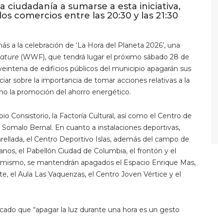
la ciudadanía a sumarse a esta iniciativa,
os comercios entre las 20:30 y las 21:30
s a la celebración de ‘La Hora del Planeta 2026’, una
ature
(WWF), que tendrá lugar el próximo sábado 28 de
 veintena de edificios públicos del municipio apagarán sus
iar sobre la importancia de tomar acciones relativas a la
mo la promoción del ahorro energético.
o Consistorio, la Factoría Cultural, así como el Centro de
 Somalo Bernal. En cuanto a instalaciones deportivas,
arellada, el Centro Deportivo Islas, además del campo de
anos, el Pabellón Ciudad de Columbia, el frontón y el
simismo, se mantendrán apagados el Espacio Enrique Mas,
e, el Aula Las Vaquerizas, el Centro Joven Vértice y el
acado que “apagar la luz durante una hora es un gesto