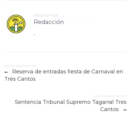
ESCRITO POR
Redacción
-
Post
POST ANTERIOR
Reserva de entradas fiesta de Carnaval en
navigation
Tres Cantos
SIGUIENTE POST
Sentencia Tribunal Supremo Tagarral Tres
Cantos