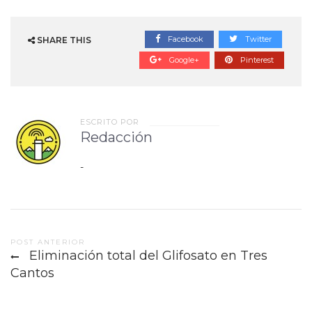
Facebook
Twitter
SHARE THIS
Google+
Pinterest
ESCRITO POR
Redacción
-
Post
POST ANTERIOR
Eliminación total del Glifosato en Tres
navigation
Cantos