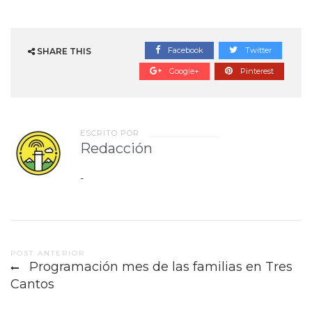
Facebook
Twitter
SHARE THIS
Google+
Pinterest
ESCRITO POR
Redacción
-
Post
POST ANTERIOR
Programación mes de las familias en Tres
navigation
Cantos