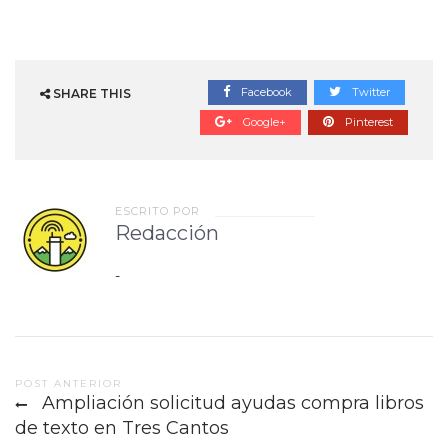
Facebook
Twitter
SHARE THIS
Google+
Pinterest
ESCRITO POR
Redacción
-
Post
POST ANTERIOR
Ampliación solicitud ayudas compra libros
navigation
de texto en Tres Cantos