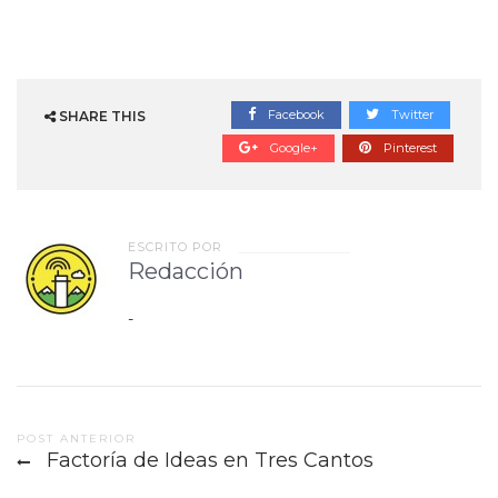
Facebook
Twitter
SHARE THIS
Google+
Pinterest
ESCRITO POR
Redacción
-
Post
POST ANTERIOR
Factoría de Ideas en Tres Cantos
navigation